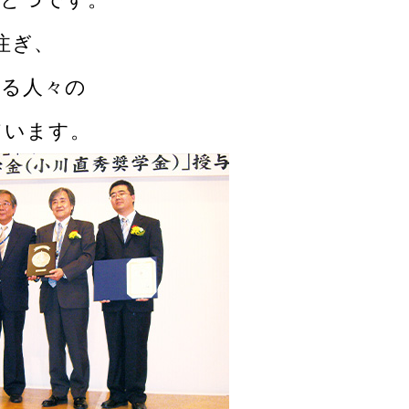
注ぎ、
える人々の
ています。